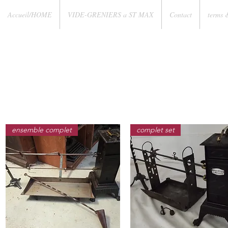
Accueil/HOME
VIDE-GRENIERS a ST MAX
Contact
terms 
ensemble complet
complet set