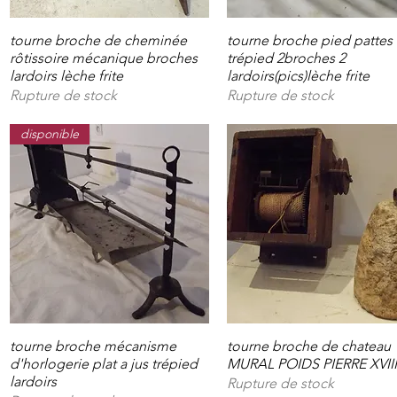
tourne broche de cheminée
Aperçu rapide
tourne broche pied pattes 
Aperçu rapide
rôtissoire mécanique broches
trépied 2broches 2
lardoirs lèche frite
lardoirs(pics)lèche frite
Rupture de stock
Rupture de stock
disponible
tourne broche mécanisme
Aperçu rapide
tourne broche de chateau
Aperçu rapide
d'horlogerie plat a jus trépied
MURAL POIDS PIERRE XVIII
lardoirs
Rupture de stock