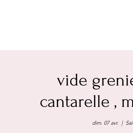
vide greni
cantarelle ,
dim. 07 avr.
  |  
Sa