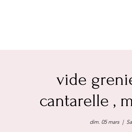
vide greni
cantarelle ,
dim. 05 mars
  |  
Sa