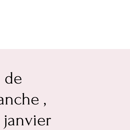
e de
anche ,
 janvier