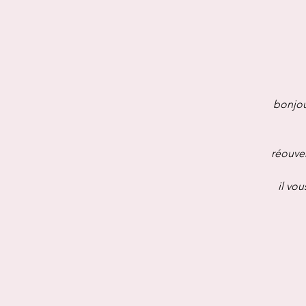
bonjou
réouver
il vou