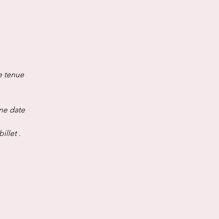
e tenue
une date
illet .