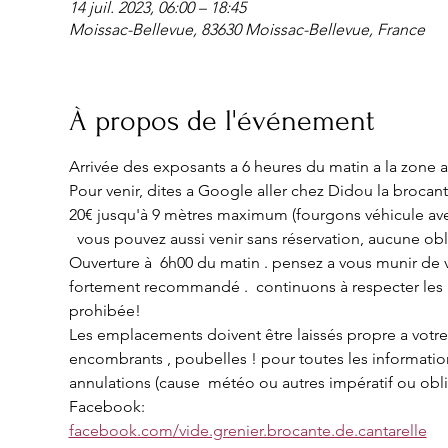
14 juil. 2023, 06:00 – 18:45
Moissac-Bellevue, 83630 Moissac-Bellevue, France
À propos de l'événement
Arrivée des exposants a 6 heures du matin a la zone ar
Pour venir, dites a Google aller chez Didou la broca
20€ jusqu'à 9 mètres maximum (fourgons véhicule ave
  vous pouvez aussi venir sans réservation, aucune obligation ; et régler par cartes, chèque ou espèces a votre arrivée. 
Ouverture à  6h00 du matin . pensez a vous munir de vo
fortement recommandé .  continuons à respecter les g
prohibée!
Les emplacements doivent être laissés propre a votre 
encombrants , poubelles ! pour toutes les informati
annulations (cause  météo ou autres impératif ou obli
Facebook:
facebook.com/vide.grenier.brocante.de.cantarelle