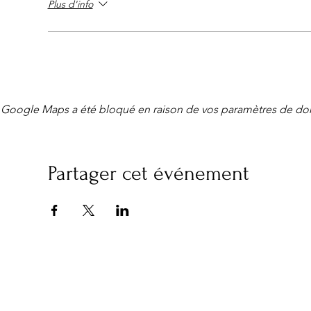
Plus d'info
Paiement: le règlement s’effectuera à l'arrivée.
Prévoir pièce d' identité ou Kbis pour pro.
15€ = 6 mètres avec voiture
20 euros = 9 mètres avec fourgon , véhicule avec rem
CAFÉ OFFERT OFFERT AUX DEBALLANTS
Google Maps a été bloqué en raison de vos paramètres de don
BILLETTERIE : https://www.le-capucin.com/vide-greni
VISITEURS : STATIONNEMENT strictement INTERDIT sur
Partager cet événement