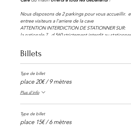
Nous disposons de 2 parkings pour vous accueillir. et
entree visiteurs a l'arriere de la cave
ATTENTION INTERDICTION DE STATIONNER SUR:
la nationale 7 , d 560 strictement interdit au station
CHEMIN De pourriere , ou ancienne route de Pourriè
nous avons DEUX parkings visiteurs GRATUITS .
Billets
(PARKING DISPONIBLE DERRIÈRE ET AUSSI DEVANT 
Entrée et parking gratuit .
Entrée gratuite
Type de billet
160 exposants maximum
place 20€ / 9 mètres
OUVERT TOUS LES DIMANCHES A PARTIR DE 5h30/6
buvette et petite restauration sur place
Plus d'info
TIRAGE AU SORT A 13H00 avec à la clef 3 PLACES
portes à 14H30.
Type de billet
place 15€ / 6 mètres
AVEC OU SANS RÉSERVATION (RESERVATIONS UNIQ
Infos requises : vos nom prénom et la surface désirée