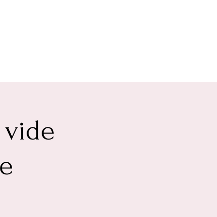
 vide
le