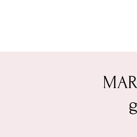
MARD
g