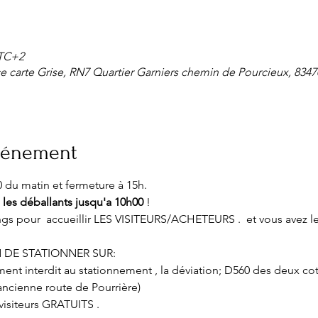
UTC+2
e carte Grise, RN7 Quartier Garniers chemin de Pourcieux, 8347
événement
 du matin et fermeture à 15h.
s les déballants jusqu'a 10h00
 !
s pour  accueillir LES VISITEURS/ACHETEURS .  et vous avez le
 DE STATIONNER SUR:
tement interdit au stationnement , la déviation; D560 des deux co
ncienne route de Pourrière)
isiteurs GRATUITS .