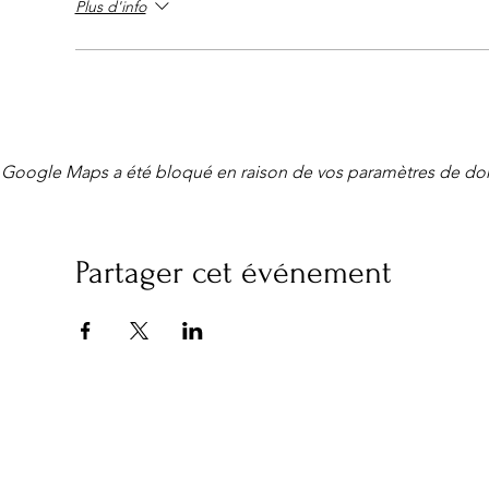
Plus d'info
Paiement: le règlement s’effectuera à l'arrivée.
Prévoir pièce d' identité ou Kbis pour pro.
15€ = 6 mètres avec voiture
20 euros = 9 mètres avec fourgon , véhicule avec rem
CAFÉ OFFERT OFFERT AUX DEBALLANTS
Google Maps a été bloqué en raison de vos paramètres de don
BILLETTERIE : https://www.le-capucin.com/vide-greni
VISITEURS : STATIONNEMENT strictement INTERDIT sur
Partager cet événement