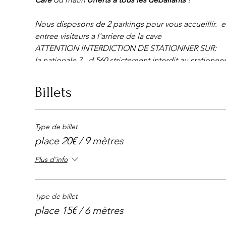
Nous disposons de 2 parkings pour vous accueillir. et
entree visiteurs a l'arriere de la cave
ATTENTION INTERDICTION DE STATIONNER SUR:
la nationale 7 , d 560 strictement interdit au station
CHEMIN De pourriere , ou ancienne route de Pourriè
nous avons DEUX parkings visiteurs GRATUITS .
Billets
(PARKING DISPONIBLE DERRIÈRE ET AUSSI DEVANT 
Entrée et parking gratuit .
Entrée gratuite
Type de billet
160 exposants maximum
place 20€ / 9 mètres
OUVERT TOUS LES DIMANCHES A PARTIR DE 5h30/6
buvette et petite restauration sur place
Plus d'info
TIRAGE AU SORT A 13H00 avec à la clef 3 PLACES
portes à 14H30.
Type de billet
place 15€ / 6 mètres
AVEC OU SANS RÉSERVATION (RESERVATIONS UNIQ
Infos requises : vos nom prénom et la surface désirée