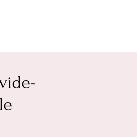
vide-
le