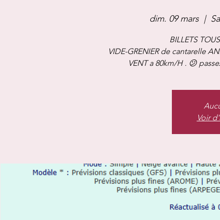
dim. 09 mars
  |  
Sa
BILLETS TOUS
VIDE-GRENIER de cantarelle A
VENT a 80km/H . 😕 passe
Aucu
Voir d