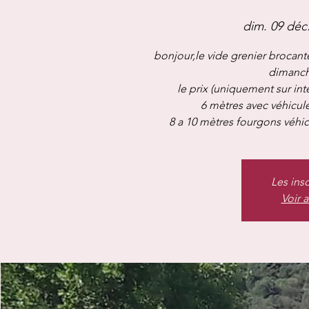
dim. 09 déc
bonjour,le vide grenier brocante
dimanch
le prix (uniquement sur int
6 mètres avec véhicule
Les ins
Voir 