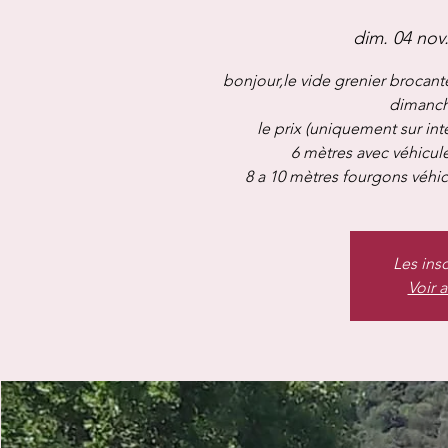
dim. 04 nov
bonjour,le vide grenier brocante
dimanch
le prix (uniquement sur int
6 mètres avec véhicule
Les ins
Voir 