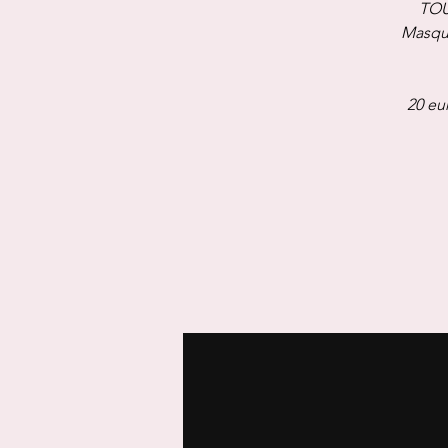
TOU
Masque
20 eu