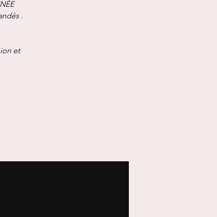
NNÉE
andés .
ion et