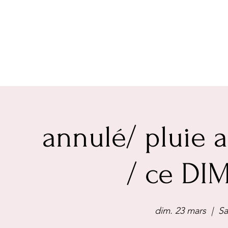
annulé/ pluie
/ ce DI
dim. 23 mars
  |  
Sa